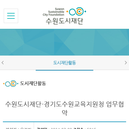
본문바로가기
메뉴바로가기
도시재단활동
도시재단활동
수원도시재단-경기도수원교육지원청 업무협
약