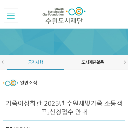
본문바로가기
메뉴바로가기
공지사항
도시재단활동
일반소식
가족여성회관「2025년 수원새빛가족 소통캠
프」신청접수 안내