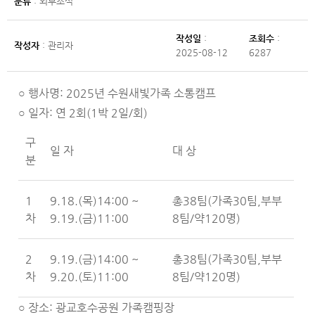
분류
: 외부소식
작성일
:
조회수
:
작성자
: 관리자
2025-08-12
6287
행사명: 2025년 수원새빛가족 소통캠프
○
일자: 연 2회(1박 2일/회)
○
구
일 자
대 상
분
1
9.18.(목)14:00 ~
총38팀(가족30팀,부부
차
9.19.(금)11:00
8팀/약120명)
2
9.19.(금)14:00 ~
총38팀(가족30팀,부부
차
9.20.(토)11:00
8팀/약120명)
장소: 광교호수공원 가족캠핑장
○