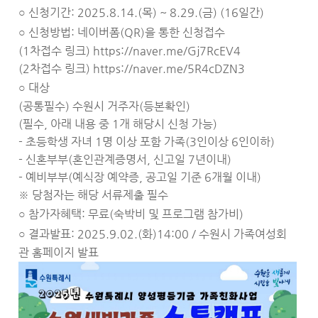
신청기간: 2025.8.14.(목) ~ 8.29.(금) (16일간)
○
신청방법: 네이버폼(QR)을 통한 신청접수
○
(1차접수 링크)
https://naver.me/Gj7RcEV4
(2차접수 링크)
https://naver.me/5R4cDZN3
대상
○
(공통필수) 수원시 거주자(등본확인)
(필수, 아래 내용 중 1개 해당시 신청 가능)
- 초등학생 자녀 1명 이상 포함 가족(3인이상 6인이하)
- 신혼부부(혼인관계증명서, 신고일 7년이내)
- 예비부부(예식장 예약증, 공고일 기준 6개월 이내)
※ 당첨자는 해당 서류제출 필수
참가자혜택: 무료(숙박비 및 프로그램 참가비)
○
결과발표: 2025.9.02.(화)14:00 / 수원시 가족여성회
○
관 홈페이지 발표