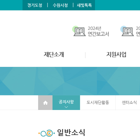
본문바로가기
메뉴바로가기
|
|
경기도청
수원시청
새빛톡톡
재단소개
지원사업
공지사항
도시재단활동
센터소식
일반소식