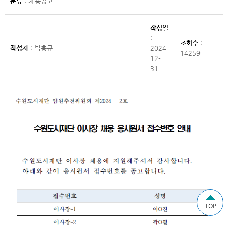
분류
: 채용공고
작성일
:
조회수
:
작성자
: 박홍규
2024-
14259
12-
31
TOP