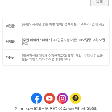
목록
[수원도시재단 공용 차량 임차] 견적제출(소액수의) 안내 재공
이전글
고
[수원 메이커스페이스] AI(인공지능)기반 3D모델링 교육 모집
현재글
공고
[물환경센터 제3차 수원환경포럼(특강) 개최] 수원시 탄소중
다음글
립을 위해 우리가 가야할 방향! 안내
주 소
16429 ​경기도 수원시 권선구 수인로126(서둔동) 2층(더함파크)