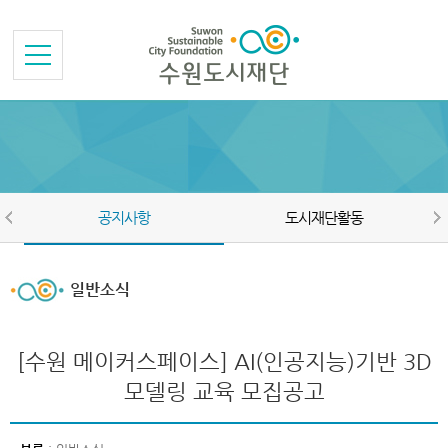
본문바로가기
메뉴바로가기
공지사항
도시재단활동
일반소식
[수원 메이커스페이스] AI(인공지능)기반 3D
모델링 교육 모집공고