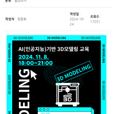
분류
: 일반소식
작성일
:
조회수
:
작성자
: 장준희
2024-10-
17251
24