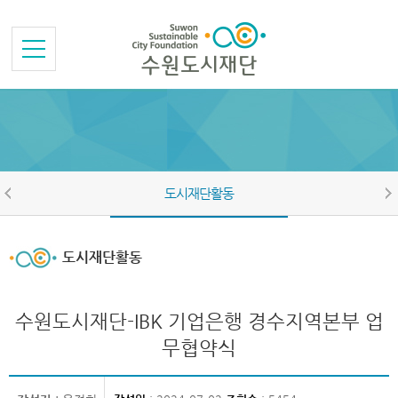
본문바로가기
메뉴바로가기
도시재단활동
도시재단활동
수원도시재단-IBK 기업은행 경수지역본부 업
무협약식