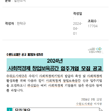
분류
: 일반소식
작성일
:
조회수
:
작성자
: 한택규
2024-
17704
04-
01