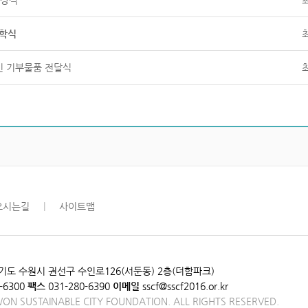
시상식
입학식
인 기부물품 전달식
오시는길
|
사이트맵
​경기도 수원시 권선구 수인로126(서둔동) 2층(더함파크)
-6300
팩스
031-280-6390
이메일
sscf@sscf2016.or.kr
ON SUSTAINABLE CITY FOUNDATION. ALL RIGHTS RESERVED.