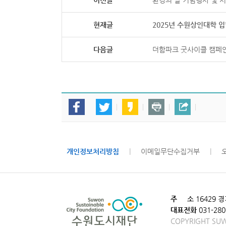
이전글
환경의 날 기념행사 및 
현재글
2025년 수원상인대학 
다음글
더함파크 굿사이클 캠페
개인정보처리방침
|
이메일무단수집거부
|
주 소
16429 
대표전화
031-280
COPYRIGHT SUW