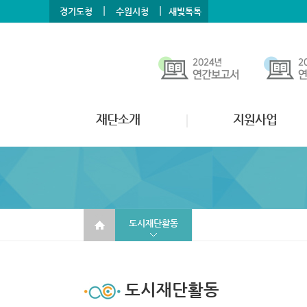
본문바로가기
메뉴바로가기
|
|
경기도청
수원시청
새빛톡톡
재단소개
지원사업
도시재단활동
도시재단활동