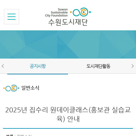
본문바로가기
메뉴바로가기
공지사항
도시재단활동
일반소식
2025년 집수리 원데이클래스(홍보관 실습교
육) 안내