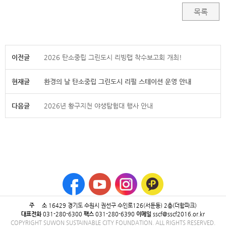
목록
이전글
2026 탄소중립 그린도시 리빙랩 착수보고회 개최!
현재글
환경의 날 탄소중립 그린도시 리필 스테이션 운영 안내
다음글
2026년 황구지천 야생탐험대 행사 안내
주 소
16429 ​경기도 수원시 권선구 수인로126(서둔동) 2층(더함파크)
대표전화
031-280-6300
팩스
031-280-6390
이메일
sscf@sscf2016.or.kr
COPYRIGHT SUWON SUSTAINABLE CITY FOUNDATION. ALL RIGHTS RESERVED.