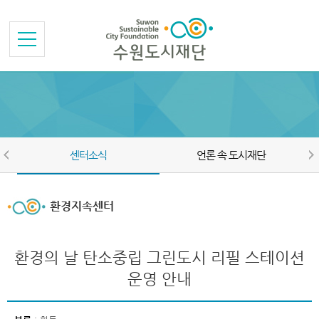
본문바로가기
메뉴바로가기
센터소식
언론 속 도시재단
환경지속센터
환경의 날 탄소중립 그린도시 리필 스테이션
운영 안내