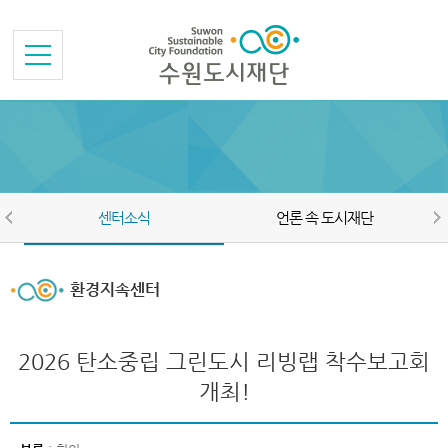
본문바로가기
메뉴바로가기
센터소식
언론 속 도시재단
환경지속센터
2026 탄소중립 그린도시 리빙랩 착수보고회
개최!