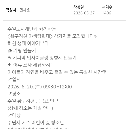
작성일
:
조회수
:
작성자
: 민세훈
2026-05-27
1406
수원도시재단과 함께하는
<황구지천 야생탐험대> 참가자를 모집합니다✨
하천 생태 이야기부터
🪵 키링 만들기
☕ 커피박 업사이클링 방향제 만들기
🐠 어류 조사 체험까지!
아이들이 자연을 배우고 즐길 수 있는 특별한 시간💚
📍일시
2026. 6. 20.(토) 09:30~12:00
📍장소
수원 황구지천 금곡교 인근
(상세 장소는 개별 안내)
📍대상
수원시 거주 어린이 및 청소년