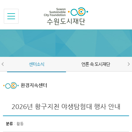
본문바로가기
메뉴바로가기
센터소식
언론 속 도시재단
환경지속센터
2026년 황구지천 야생탐험대 행사 안내
분류
: 활동