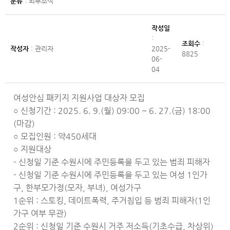
분류
: 외부소식
작성일
:
조회수
:
작성자
: 관리자
2025-
8825
06-
04
여성안심 패키지 지원사업 대상자 모집
신청기간 : 2025. 6. 9.(월) 09:00 ~ 6. 27.(금) 18:00
○
(마감)
모집인원 : 약450세대
○
지원대상
○
- 신청일 기준 수원시에 주민등록을 두고 있는 범죄 피해자
- 신청일 기준 수원시에 주민등록을 두고 있는 여성 1인가
구, 한부모가정(모자, 부녀), 여성가구
1순위 : 스토킹, 데이트폭력, 주거침입 등 범죄 피해자(1인
가구 여부 무관)
2순위 : 신청일 기준 수원시 거주 저소득(기초수급, 차상위)