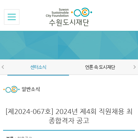
본문바로가기
메뉴바로가기
센터소식
언론 속 도시재단
일반소식
[제2024-067호] 2024년 제4회 직원채용 최
종합격자 공고