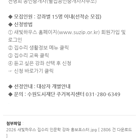
전명희 공인중개사(별집공인중개사사무소)
.
◆ 모집인원 : 강좌별 15명 이내(선착순 모집)
◆ 신청방법
① 새빛하우스 홈페이지(www.suzip.or.kr) 회원가입 및
로그인
② 집수리 생활정보 메뉴 클릭
③ 집수리 교육 클릭
④ 듣고 싶은 강좌 선택 후 신청
☞
신청 바로가기 클릭
.
◆ 선정안내 : 대상자 개별안내
◆ 문의 : 수원도시재단 주거복지센터 031-280-6349
.
첨부파일
:
2026 새빛하우스 집수리 인문학 강좌 홍보포스터.jpg [ 2806 건 다운로드
]