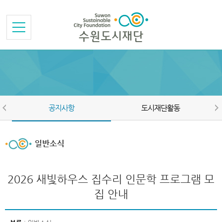
본문바로가기
메뉴바로가기
공지사항
도시재단활동
일반소식
2026 새빛하우스 집수리 인문학 프로그램 모
집 안내