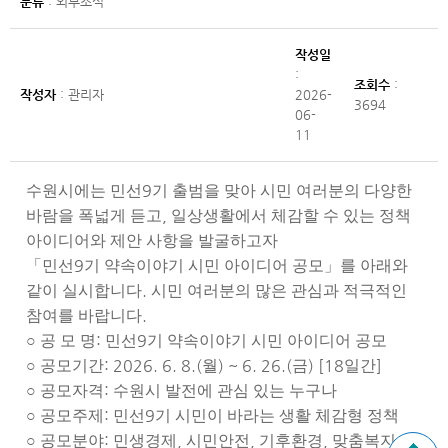
분류
: 외부소식
작성일
:
조회수
:
작성자
: 관리자
2026-
3694
06-
11
9
수원시에는 민선
기 출범을 맞아 시민 여러분의 다양한
,
바람을 폭넓게 듣고
일상생활에서 체감할 수 있는 정책
아이디어와 제안 사항을 발굴하고자
9
「
민선
기 약속이야기 시민 아이디어 공모
」
를 아래와
.
같이 실시합니다
시민 여러분의 많은 관심과 적극적인
.
참여를 바랍니다
:
9
○
공 모 명
민선
기 약속이야기 시민 아이디어 공모
: 2026. 6. 8.(
) ~ 6. 26.(
) [18
]
○
공모기간
월
금
일간
:
○
공모자격
수원시 발전에 관심 있는 누구나
:
9
○
공모주제
민선
기 시민이 바라는 생활 체감형 정책
:
,
,
,
,
○
공모분야
민생경제
시민안전
기후환경
맞춤복지