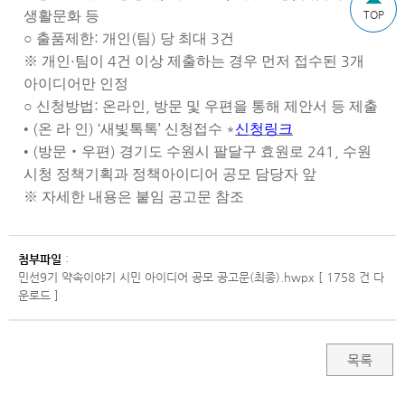
생활문화 등
TOP
:
(
)
3
○
출품제한
개인
팀
당 최대
건
·
4
3
※
개인
팀이
건 이상 제출하는 경우 먼저 접수된
개
아이디어만 인정
:
,
○
신청방법
온라인
방문 및 우편을 통해 제안서 등 제출
(
) ‘
’
*
•
온 라 인
새빛톡톡
신청접수
신청링크
(
)
241,
•
방문
‧
우편
경기도 수원시 팔달구 효원로
수원
시청 정책기획과 정책아이디어 공모 담당자 앞
※
자세한 내용은 붙임 공고문 참조
첨부파일
:
민선9기 약속이야기 시민 아이디어 공모 공고문(최종).hwpx [ 1758 건 다
운로드 ]
목록