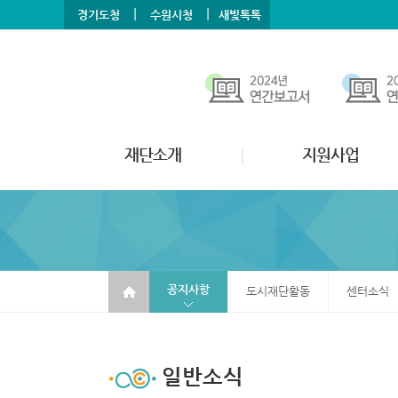
본문바로가기
메뉴바로가기
|
|
경기도청
수원시청
새빛톡톡
재단소개
지원사업
공지사항
도시재단활동
센터소식
일반소식