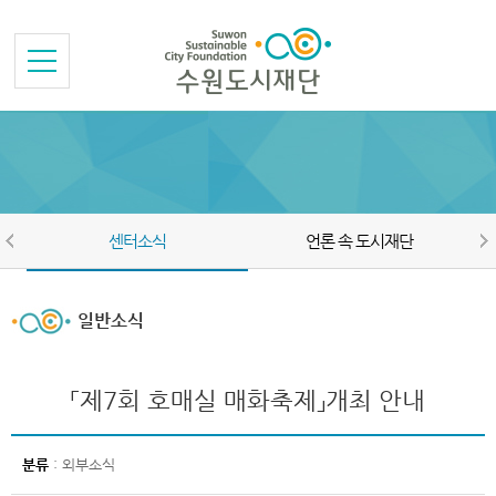
본문바로가기
메뉴바로가기
센터소식
언론 속 도시재단
일반소식
「제7회 호매실 매화축제」개최 안내
분류
: 외부소식