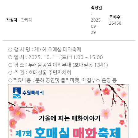
작성일
:
조회수
:
작성자
: 관리자
2025-
25458
09-
29
○ 행 사 명 : 제7회 호매실 매화축제
○ 일 시 : 2025. 10. 11.(토) 11:00 ~ 15:00
○ 장 소 : 두레뜰공원 야외무대 (호매실동 1341)
○ 주 관 : 호매실동 주민자치회
○주요내용 : 문화 공연및 플리마켓, 체험부스 운영 등