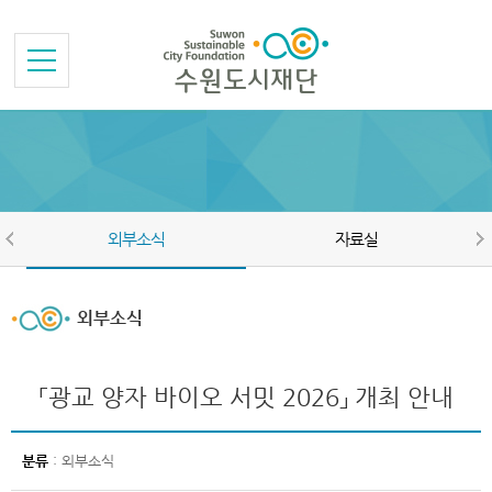
본문바로가기
메뉴바로가기
외부소식
자료실
외부소식
「광교 양자 바이오 서밋 2026」 개최 안내
분류
: 외부소식