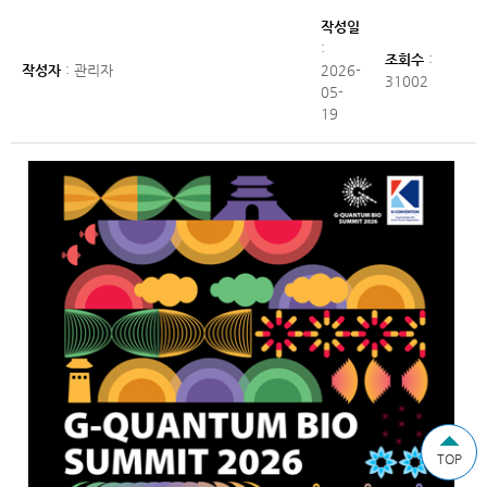
작성일
:
조회수
:
작성자
: 관리자
2026-
31002
05-
19
TOP