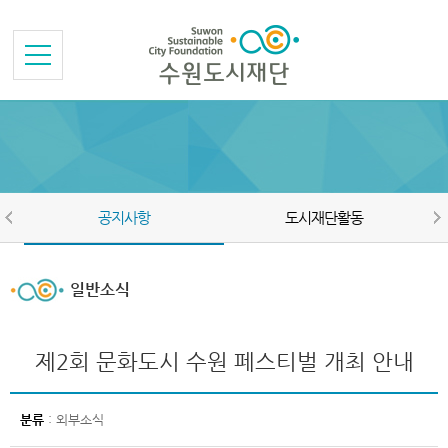
본문바로가기
메뉴바로가기
공지사항
도시재단활동
일반소식
제2회 문화도시 수원 페스티벌 개최 안내
분류
: 외부소식