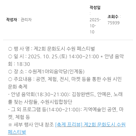
작성일
:
조회수
:
작성자
: 관리자
2025-
75939
10-
10
○ 행 사 명 : 제2회 문화도시 수원 페스티벌
○ 일 시 : 2025. 10. 25.(토) 14:00~21:00 * 안녕 음악
회 : 18:30
○ 장 소 : 수원제1야외음악당(인계동)
○ 주요내용 : 공연, 체험, 전시, 마켓 등을 통한 수원 시민
문화 축제
- 안녕 음악회(18:30~21:00): 김창완밴드, 안예은, 노래
를 찾는 사람들, 수원시립합창단
- 그 외 프로그램 등(14:00~21:00): 지역예술인 공연, 마
켓, 체험 등
※ 세부 행사 안내 참조
[축제 프리뷰] 제2회 문화도시 수원
페스티벌