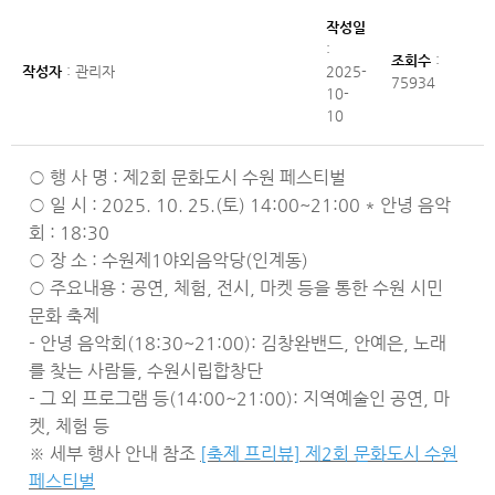
작성일
:
조회수
:
작성자
: 관리자
2025-
75934
10-
10
○ 행 사 명 : 제2회 문화도시 수원 페스티벌
○ 일 시 : 2025. 10. 25.(토) 14:00~21:00 * 안녕 음악
회 : 18:30
○ 장 소 : 수원제1야외음악당(인계동)
○ 주요내용 : 공연, 체험, 전시, 마켓 등을 통한 수원 시민
문화 축제
- 안녕 음악회(18:30~21:00): 김창완밴드, 안예은, 노래
를 찾는 사람들, 수원시립합창단
- 그 외 프로그램 등(14:00~21:00): 지역예술인 공연, 마
켓, 체험 등
※ 세부 행사 안내 참조
[축제 프리뷰] 제2회 문화도시 수원
페스티벌