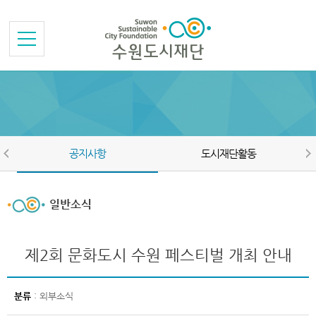
본문바로가기
메뉴바로가기
공지사항
도시재단활동
일반소식
제2회 문화도시 수원 페스티벌 개최 안내
분류
: 외부소식