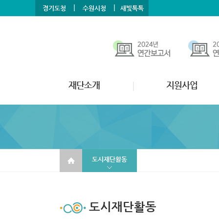
본문바로가기
메뉴바로가기
|
|
경기도청
수원시청
새빛톡톡
재단소개
지원사업
도시재단활동
도시재단활동