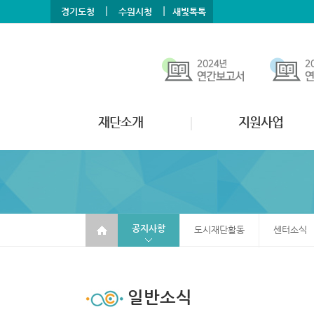
본문바로가기
메뉴바로가기
|
|
경기도청
수원시청
새빛톡톡
재단소개
지원사업
공지사항
도시재단활동
센터소식
일반소식