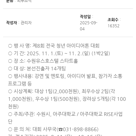
분류
: 외부소식
작성일
:
조회수
:
작성자
: 관리자
2025-09-
16352
04
○ 행 사 명: 제8회 전국 청년 아이디어톤 대회
○ 기 간: 2025. 11. 1.(토) ~ 11. 2.(일) (1박2일)
○ 장 소: 수원유스호스텔 스타트홀
○ 대 상: 본선진출자 14개팀
○ 행사내용: 강연 및 멘토링, 아이디어 발표, 참가자 소통
프로그램 등
○ 시상계획: 대상 1팀(2,000천원), 최우수상 2팀(각
1,000천원), 우수상 1팀(500천원), 장려상 5개팀(각 100
천원)
○ 주최/주관: 수원시, 아주대학교 / 아주대학교 RISE사업
단
○ 문 의 처: 대회 사무국(☎031-898-8866)