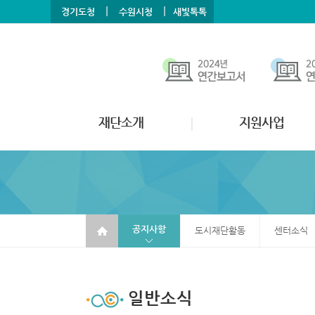
본문바로가기
메뉴바로가기
|
|
경기도청
수원시청
새빛톡톡
재단소개
지원사업
공지사항
도시재단활동
센터소식
일반소식