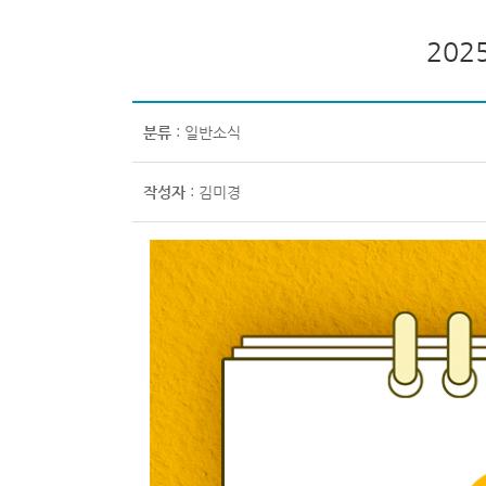
20
분류
: 일반소식
작성자
: 김미경