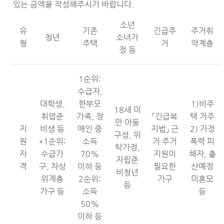
있는 금액을 작성해주시기 바랍니다.
소년
유
기존
긴급주
주거취
청년
소녀가
형
주택
거
약계층
정 등
1순위:
수급자,
대학생,
한부모
1)비주
18세 미
취업준
가족, 장
「긴급복
택 거주
만 아동
지
비생 등
애인 중
지법」 근
2) 가정
구성, 위
원
*1순위:
소득
거 주거
폭력 피
탁가정,
자
수급가
70%
지원이
해자, 출
자립준
격
구, 차상
이하 등
필요한
산예정
비청년
위계층
2순위:
가구
미혼모
등
가구 등
소득
등
50%
이하 등