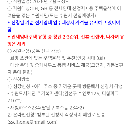
◯ 지원일정: 2026년 3월 ~ 상시
◯ 지원대상:
LH, GH
등 전세임대 선정자
*
중 주택물색에 어
려움을 겪는 수원시민(또는 수원시 전입예정자)
* 신청일 기준 전세임대 입주대상자 자격을 유지하고 있어야
함
* 전세임대주택 유형 중 청년 2·3순위, 신혼·신생아, 다자녀 유
형은 제외
◯ 지원내용(중복 선택 가능)
-
희망 조건에 맞는 주택물색 및 추천
(인당 최대 3회)
- 대상 주택 및 중개사무소
동행 서비스 제공
(고령자, 거동불편
자 등에 한함)
◯ 신청방법
1)
현장신청
*아래 주소 중 가까운 곳에 방문해서 신청서 작성
- 수원도시재단 주거복지센터(권선구 수인로126, 더함파크
210호)
- 새빛하우스234(팔달구 북수동 234-2)
2)
온라인신청:
첨부된 신청서 작성하여 메일로 발송
(
sscfhome@gmail.com
)