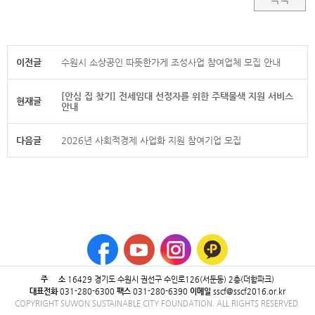
이전글
수원시 소상공인 따뜻한가게 조성사업 참여업체 모집 안내
[안심 집 찾기] 전세임대 선정자를 위한 주택물색 지원 서비스
현재글
안내
다음글
2026년 사회적경제 사업화 지원 참여기업 모집
주 소
16429 ​경기도 수원시 권선구 수인로126(서둔동) 2층(더함파크)
대표전화
031-280-6300
팩스
031-280-6390
이메일
sscf@sscf2016.or.kr
COPYRIGHT SUWON SUSTAINABLE CITY FOUNDATION. ALL RIGHTS RESERVED.