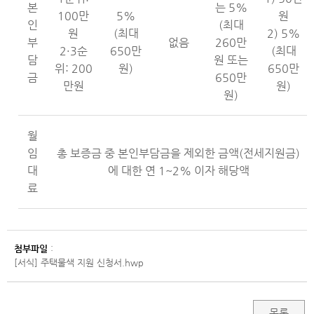
본
는 5%
100만
5%
원
인
(최대
원
(최대
2) 5%
부
없음
260만
2·3순
650만
(최대
담
원 또는
위: 200
원)
650만
금
650만
만원
원)
원)
월
임
총 보증금 중 본인부담금을 제외한 금액(전세지원금)
대
에 대한 연 1~2% 이자 해당액
료
첨부파일
:
[서식] 주택물색 지원 신청서.hwp
목록