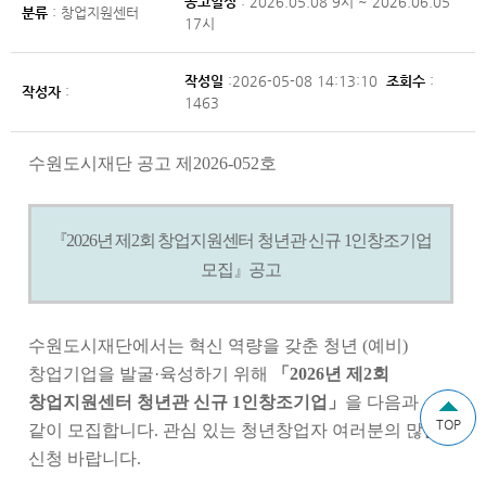
공고일정
: 2026.05.08 9시 ~ 2026.06.05
분류
: 창업지원센터
17시
작성일
:2026-05-08 14:13:10
조회수
:
작성자
:
1463
수원도시재단 공고 제
2026-052
호
『
2026
년 제
2
회 창업지원센터 청년관 신규
1
인창조기업
모집』공고
수원도시재단에서는 혁신 역량을 갖춘 청년
(
예비
)
창업기업을 발굴
·
육성하기 위해
「
2026
년 제
2
회
창업지원센터 청년관 신규
1
인창조기업
」
을 다음과
TOP
같이 모집합니다
.
관심 있는 청년창업자 여러분의 많은
신청 바랍니다
.