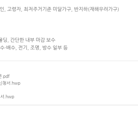
애인, 고령자, 최저주거기준 미달가구, 반지하(재해우려가구)
·몰딩, 간단한 내부 마감 보수
수·배수, 전기, 조명, 방수 일부 등
.pdf
신청서.hwp
서.hwp