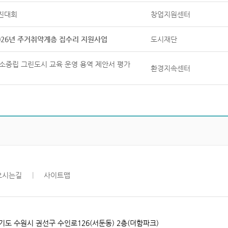
경진대회
창업지원센터
 2026년 주거취약계층 집수리 지원사업
도시재단
] 탄소중립 그린도시 교육 운영 용역 제안서 평가
환경지속센터
오시는길
|
사이트맵
​경기도 수원시 권선구 수인로126(서둔동) 2층(더함파크)