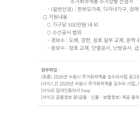
주거취약계층 주거상향 선정자
- (일반선정) : 한부모가족, 다자녀가구, 장
□ 지원내용
○ 가구당 300만원 내·외
○ 수선공사 범위
- 경보수 : 도배, 장판, 창호 일부 교체, 문짝
- 중보수 : 창호 교체, 단열공사, 난방공사, 급
첨부파일
:
(최종) 2026년 수원시 주거취약계층 집수리사업 공고문
[서식1,2] 2026년 수원시 주거취약계층 집수리 사업_
[서식4] 임대인동의서.hwp
[서식3] 금융정보 등(금융ㆍ신용ㆍ보험정보) 제공 동의