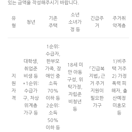
있는 금액을 작성해주시기 바랍니다.
소년
유
기존
긴급주
주거취
청년
소녀가
형
주택
거
약계층
정 등
1순위:
수급자,
대학생,
한부모
1)비주
18세 미
취업준
가족, 장
「긴급복
택 거주
만 아동
지
비생 등
애인 중
지법」 근
2) 가정
구성, 위
원
*1순위:
소득
거 주거
폭력 피
탁가정,
자
수급가
70%
지원이
해자, 출
자립준
격
구, 차상
이하 등
필요한
산예정
비청년
위계층
2순위:
가구
미혼모
등
가구 등
소득
등
50%
이하 등