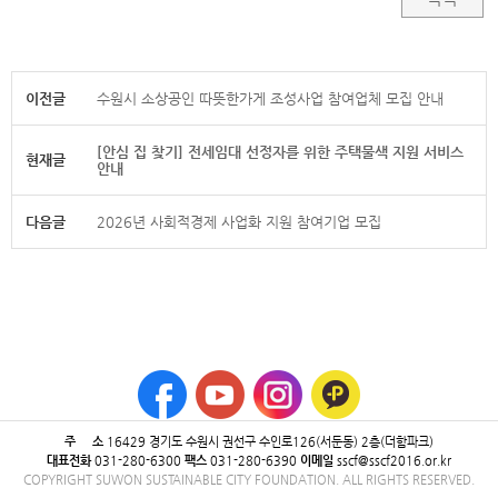
이전글
수원시 소상공인 따뜻한가게 조성사업 참여업체 모집 안내
[안심 집 찾기] 전세임대 선정자를 위한 주택물색 지원 서비스
현재글
안내
다음글
2026년 사회적경제 사업화 지원 참여기업 모집
주 소
16429 ​경기도 수원시 권선구 수인로126(서둔동) 2층(더함파크)
대표전화
031-280-6300
팩스
031-280-6390
이메일
sscf@sscf2016.or.kr
COPYRIGHT SUWON SUSTAINABLE CITY FOUNDATION. ALL RIGHTS RESERVED.