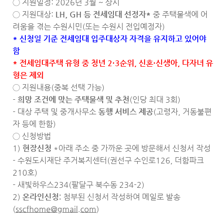
◯ 지원일정: 2026년 3월 ~ 상시
◯ 지원대상:
LH, GH
등 전세임대 선정자
*
중 주택물색에 어
려움을 겪는 수원시민(또는 수원시 전입예정자)
* 신청일 기준 전세임대 입주대상자 자격을 유지하고 있어야
함
* 전세임대주택 유형 중 청년 2·3순위, 신혼·신생아, 다자녀 유
형은 제외
◯ 지원내용(중복 선택 가능)
-
희망 조건에 맞는 주택물색 및 추천
(인당 최대 3회)
- 대상 주택 및 중개사무소
동행 서비스 제공
(고령자, 거동불편
자 등에 한함)
◯ 신청방법
1)
현장신청
*아래 주소 중 가까운 곳에 방문해서 신청서 작성
- 수원도시재단 주거복지센터(권선구 수인로126, 더함파크
210호)
- 새빛하우스234(팔달구 북수동 234-2)
2)
온라인신청:
첨부된 신청서 작성하여 메일로 발송
(
sscfhome@gmail.com
)