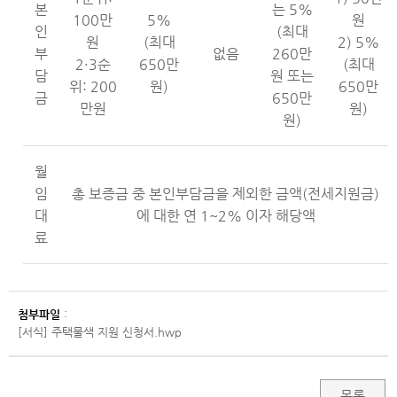
본
는 5%
100만
5%
원
인
(최대
원
(최대
2) 5%
부
없음
260만
2·3순
650만
(최대
담
원 또는
위: 200
원)
650만
금
650만
만원
원)
원)
월
임
총 보증금 중 본인부담금을 제외한 금액(전세지원금)
대
에 대한 연 1~2% 이자 해당액
료
첨부파일
:
[서식] 주택물색 지원 신청서.hwp
목록