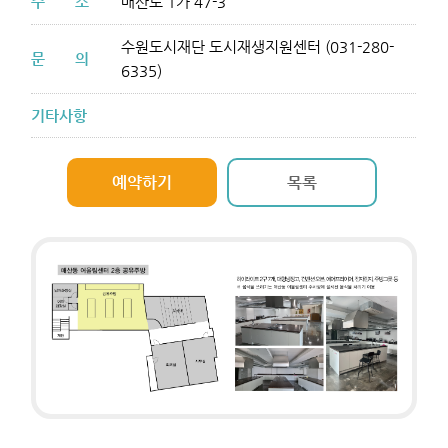
주
소
매산로 1가 47-3
수원도시재단 도시재생지원센터 (031-280-
문
의
6335)
기타사항
예약하기
목록