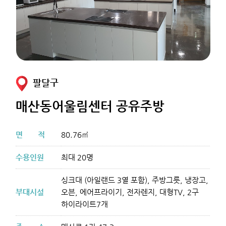
팔달구
매산동어울림센터 공유주방
면
적
80.76㎡
수용인원
최대 20명
싱크대 (아일랜드 3열 포함), 주방그릇, 냉장고,
부대시설
오븐, 에어프라이기, 전자렌지, 대형TV, 2구
하이라이트7개